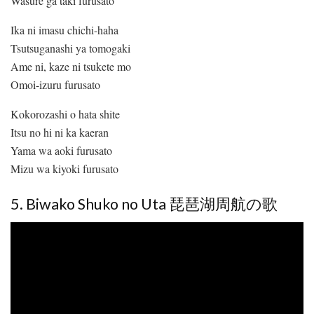
Wasure ga taki furusato
Ika ni imasu chichi-haha
Tsutsuganashi ya tomogaki
Ame ni, kaze ni tsukete mo
Omoi-izuru furusato
Kokorozashi o hata shite
Itsu no hi ni ka kaeran
Yama wa aoki furusato
Mizu wa kiyoki furusato
5. Biwako Shuko no Uta 琵琶湖周航の歌