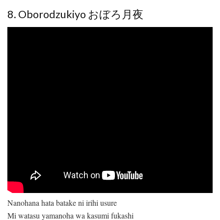
8. Oborodzukiyo おぼろ月夜
Nanohana hata batake ni irihi usure
Mi watasu yamanoha wa kasumi fukashi