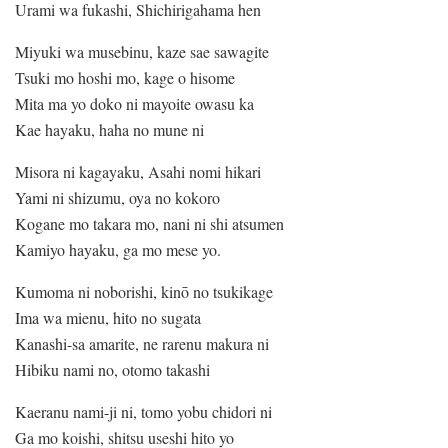
Urami wa fukashi, Shichirigahama hen
Miyuki wa musebinu, kaze sae sawagite
Tsuki mo hoshi mo, kage o hisome
Mita ma yo doko ni mayoite owasu ka
Kae hayaku, haha no mune ni
Misora ni kagayaku, Asahi nomi hikari
Yami ni shizumu, oya no kokoro
Kogane mo takara mo, nani ni shi atsumen
Kamiyo hayaku, ga mo mese yo.
Kumoma ni noborishi, kinō no tsukikage
Ima wa mienu, hito no sugata
Kanashi-sa amarite, ne rarenu makura ni
Hibiku nami no, otomo takashi
Kaeranu nami-ji ni, tomo yobu chidori ni
Ga mo koishi, shitsu useshi hito yo