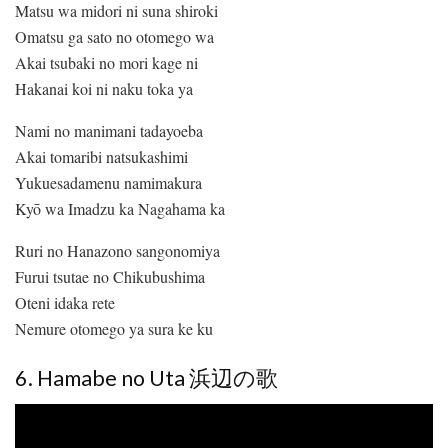
Matsu wa midori ni suna shiroki
Omatsu ga sato no otomego wa
Akai tsubaki no mori kage ni
Hakanai koi ni naku toka ya
Nami no manimani tadayoeba
Akai tomaribi natsukashimi
Yukuesadamenu namimakura
Kyō wa Imadzu ka Nagahama ka
Ruri no Hanazono sangonomiya
Furui tsutae no Chikubushima
Oteni idaka rete
Nemure otomego ya sura ke ku
6. Hamabe no Uta 浜辺の歌