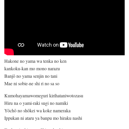
Hakone no yama wa tenka no ken
kankoku-kan mo mono narazu
Banjō no yama senjin no tani
Mae ni sobie-ne shi ri no sa so
Kumohayamawomeguri kirihataniwotozasu
Hiru na o yami-raki sugi no namiki
Yōchō no shōkei wa koke nameraka
Ippukan ni ataru ya banpu mo hiraku nashi