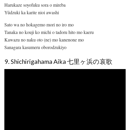
Harukaze soyofuku sora o mireba
Yūdzuki ka karite nioi awashi
Sato wa no hokagemo mori no iro mo
Tanaka no kouji ko michi o tadoru hito mo kaeru
Kawazu no naku oto (ne) mo kanenone mo
Sanagara kasumeru oborodzukiyo
9. Shichirigahama Aika 七里ヶ浜の哀歌