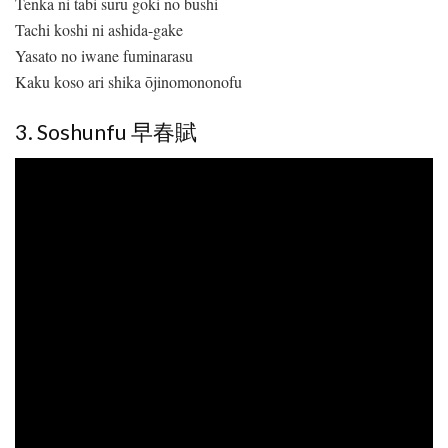
Tenka ni tabi suru gōki no bushi
Tachi koshi ni ashida-gake
Yasato no iwane fuminarasu
Kaku koso ari shika ōjinomononofu
3. Soshunfu 早春賦