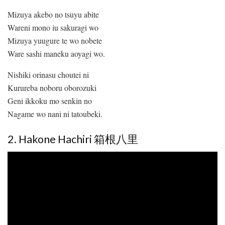
Mizuya akebo no tsuyu abite
Wareni mono iu sakuragi wo
Mizuya yuugure te wo nobete
Ware sashi maneku aoyagi wo.
Nishiki orinasu choutei ni
Kurureba noboru oborozuki
Geni ikkoku mo senkin no
Nagame wo nani ni tatoubeki.
2. Hakone Hachiri 箱根八里