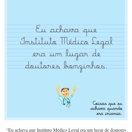
“Eu achava que Instituto Médico Legal era um lugar de doutores