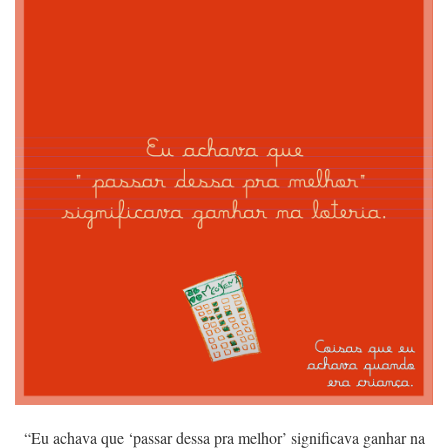
“Eu achava que ‘passar dessa pra melhor’ significava ganhar na