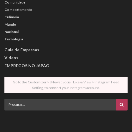
Comunidade
Comportamento
Culinária
Mundo
Nacional
Tecnologia
Guia de Empresas
Videos
EMPREGOS NO JAPÃO
Go to the Customizer > JNews : Social, Like & View > Instagram Feed
Setting, to connect your Instagram account.