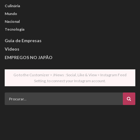
Culinária
Mundo
Nacional
Tecnologia
Guia de Empresas
Videos
EMPREGOS NO JAPÃO
Go to the Customizer > JNews : Social, Like & View > Instagram Feed
Setting, to connect your Instagram account.