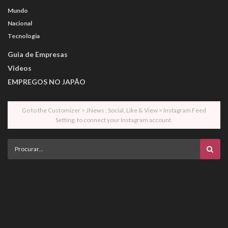
Mundo
Nacional
Tecnologia
Guia de Empresas
Videos
EMPREGOS NO JAPÃO
Go to the Customizer > JNews : Social, Like & View > Instagram Feed
Setting, to connect your Instagram account.