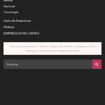
Mundo
Nacional
Tecnologia
Guia de Empresas
Videos
EMPREGOS NO JAPÃO
Go to the Customizer > JNews : Social, Like & View > Instagram Feed
Setting, to connect your Instagram account.