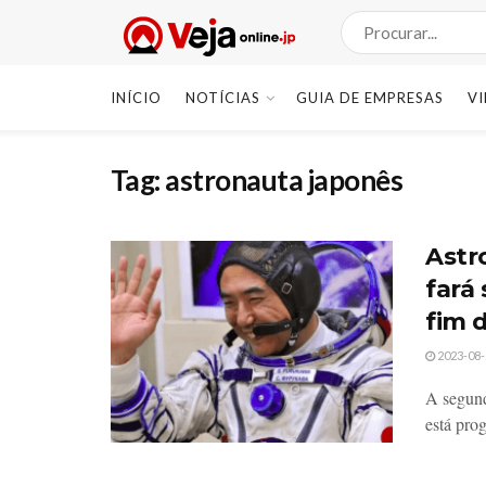
INÍCIO
NOTÍCIAS
GUIA DE EMPRESAS
V
Tag:
astronauta japonês
Astr
fará
fim 
2023-08-
A segund
está pro