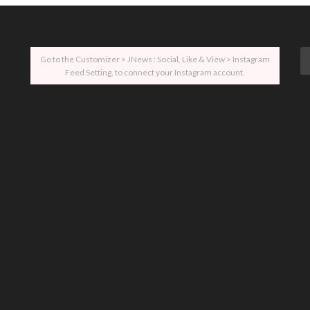
Go to the Customizer > JNews : Social, Like & View > Instagram
Feed Setting, to connect your Instagram account.