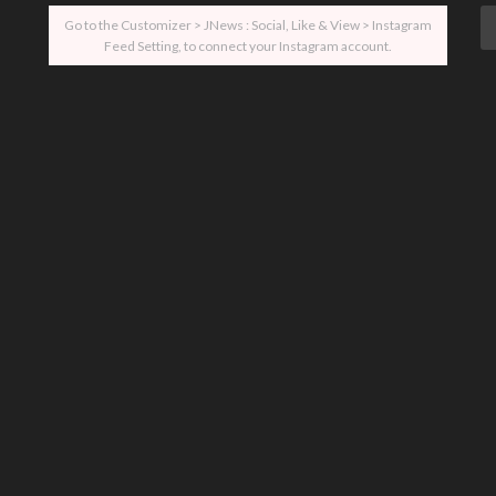
Go to the Customizer > JNews : Social, Like & View > Instagram
Feed Setting, to connect your Instagram account.