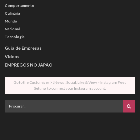
Comportamento
Culinária
Mundo
Nacional
Tecnologia
Guia de Empresas
Videos
EMPREGOS NO JAPÃO
Go to the Customizer > JNews : Social, Like & View > Instagram Feed
Setting, to connect your Instagram account.