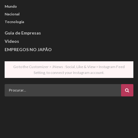
Mundo
Nacional
Tecnologia
Guia de Empresas
Videos
EMPREGOS NO JAPÃO
Go to the Customizer > JNews : Social, Like & View > Instagram Feed
Setting, to connect your Instagram account.