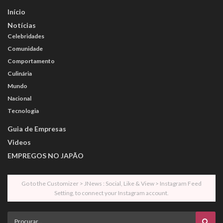
Início
Notícias
Celebridades
Comunidade
Comportamento
Culinária
Mundo
Nacional
Tecnologia
Guia de Empresas
Videos
EMPREGOS NO JAPÃO
Go to the Customizer > JNews : Social, Like & View > Instagram Feed
Setting, to connect your Instagram account.