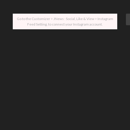
Go to the Customizer > JNews : Social, Like & View > Instagram
Feed Setting, to connect your Instagram account.