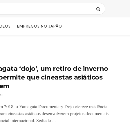
IDEOS
EMPREGOS NO JAPÃO
gata ‘dojo’, um retiro de inverno
permite que cineastas asiáticos
hem
13
m 2018, o Yamagata Documentary Dojo oferece residência
a para cineastas asiáticos desenvolverem projetos documentais
cial internacional. Sediado ...