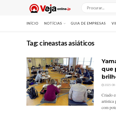
INÍCIO
NOTÍCIAS
GUIA DE EMPRESAS
V
Tag:
cineastas asiáticos
Yama
que 
bril
2025-08-
Criado e
artístic
com poten