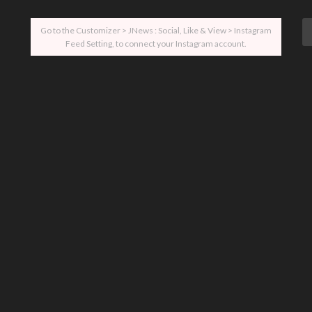
Go to the Customizer > JNews : Social, Like & View > Instagram
Feed Setting, to connect your Instagram account.