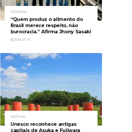
DESTAQUE
“Quem produz o alimento do
Brasil merece respeito, não
burocracia.” Afirma Jhony Sasaki
2026-07-31
NOTÍCIAS
Unesco reconhece antigas
capitais de Asuka e Fujiwara