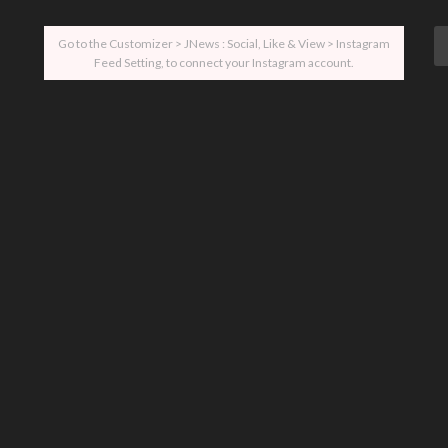
Go to the Customizer > JNews : Social, Like & View > Instagram
Feed Setting, to connect your Instagram account.