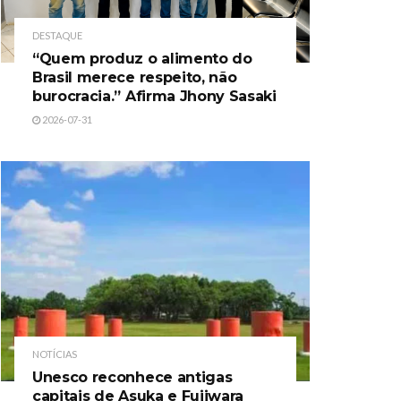
DESTAQUE
“Quem produz o alimento do
Brasil merece respeito, não
burocracia.” Afirma Jhony Sasaki
2026-07-31
NOTÍCIAS
Unesco reconhece antigas
capitais de Asuka e Fujiwara