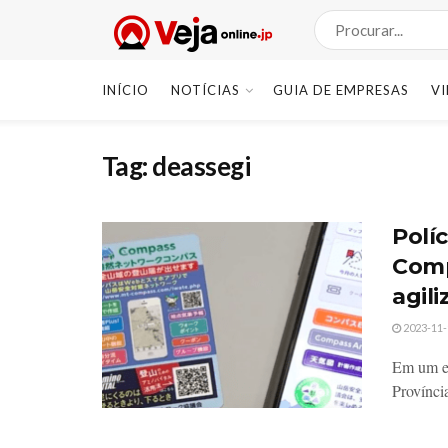
INÍCIO
NOTÍCIAS
GUIA DE EMPRESAS
V
Tag:
deassegi
Polí
Comp
agil
2023-11-
Em um es
Provínci