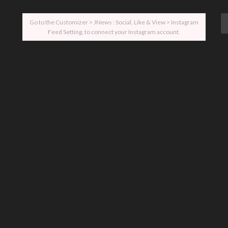
Go to the Customizer > JNews : Social, Like & View > Instagram
Feed Setting, to connect your Instagram account.