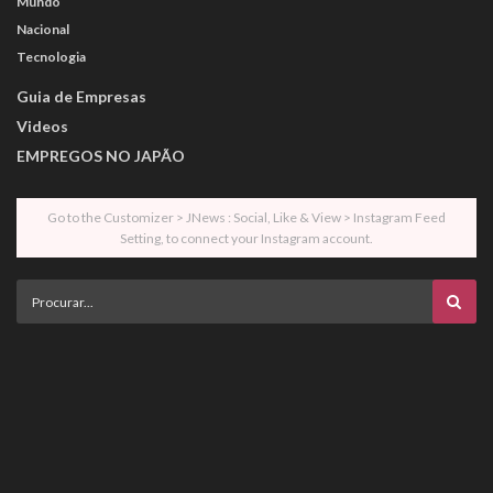
Mundo
Nacional
Tecnologia
Guia de Empresas
Videos
EMPREGOS NO JAPÃO
Go to the Customizer > JNews : Social, Like & View > Instagram Feed
Setting, to connect your Instagram account.