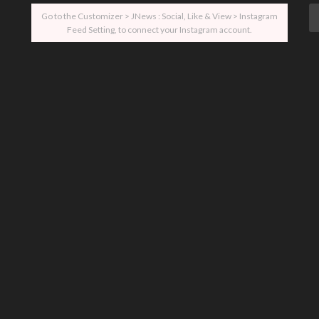
Go to the Customizer > JNews : Social, Like & View > Instagram
Feed Setting, to connect your Instagram account.