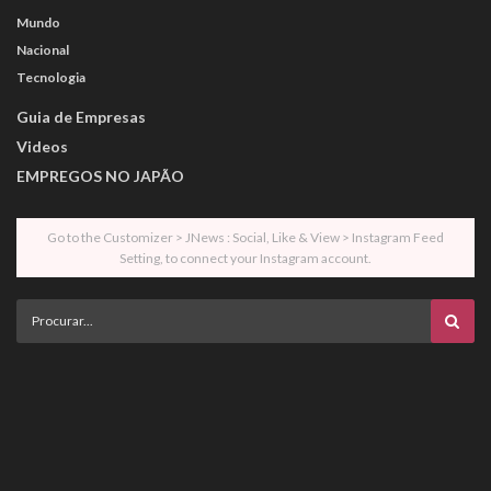
Mundo
Nacional
Tecnologia
Guia de Empresas
Videos
EMPREGOS NO JAPÃO
Go to the Customizer > JNews : Social, Like & View > Instagram Feed
Setting, to connect your Instagram account.