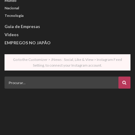
Mundo
Nacional
Tecnologia
Guia de Empresas
Videos
EMPREGOS NO JAPÃO
Go to the Customizer > JNews : Social, Like & View > Instagram Feed
Setting, to connect your Instagram account.