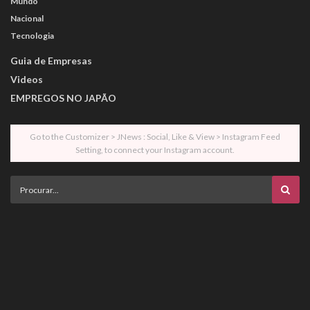
Mundo
Nacional
Tecnologia
Guia de Empresas
Videos
EMPREGOS NO JAPÃO
Go to the Customizer > JNews : Social, Like & View > Instagram Feed
Setting, to connect your Instagram account.