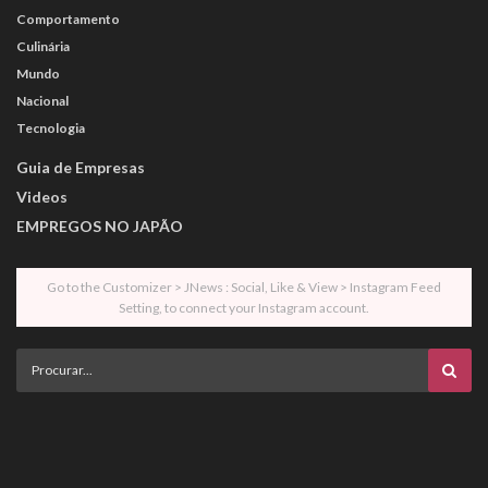
Comportamento
Culinária
Mundo
Nacional
Tecnologia
Guia de Empresas
Videos
EMPREGOS NO JAPÃO
Go to the Customizer > JNews : Social, Like & View > Instagram Feed
Setting, to connect your Instagram account.