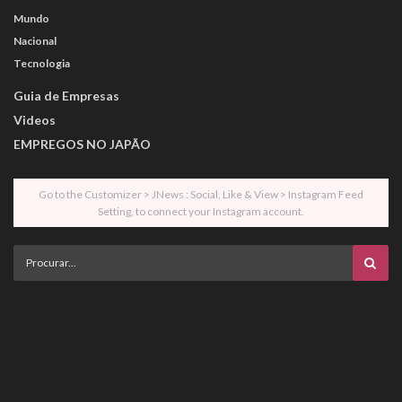
Mundo
Nacional
Tecnologia
Guia de Empresas
Videos
EMPREGOS NO JAPÃO
Go to the Customizer > JNews : Social, Like & View > Instagram Feed
Setting, to connect your Instagram account.