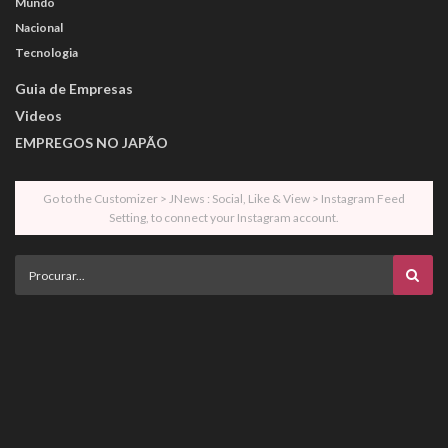
Mundo
Nacional
Tecnologia
Guia de Empresas
Videos
EMPREGOS NO JAPÃO
Go to the Customizer > JNews : Social, Like & View > Instagram Feed
Setting, to connect your Instagram account.