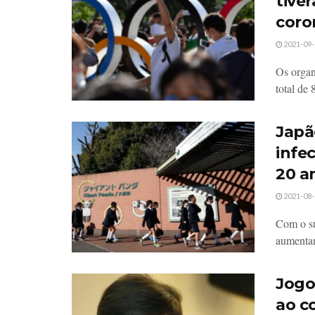
tive
coro
2021-09-
Os organ
total de 
Japã
infe
20 a
2021-08-
Com o su
aumentan
Jogo
ao c