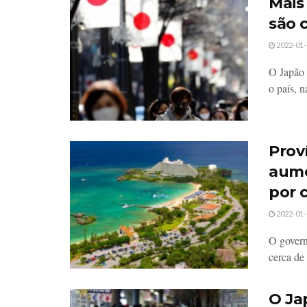
Mais
são 
2022-01-
O Japão 
o país, n
Prov
aume
por 
2022-01-
O govern
cerca de
O Ja