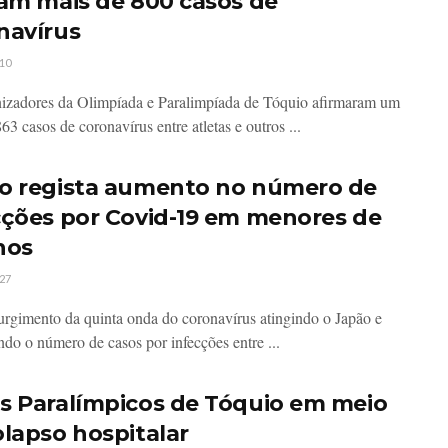
ram mais de 800 casos de
navírus
10
izadores da Olimpíada e Paralimpíada de Tóquio afirmaram um
863 casos de coronavírus entre atletas e outros ...
o regista aumento no número de
cções por Covid-19 em menores de
nos
27
rgimento da quinta onda do coronavírus atingindo o Japão e
do o número de casos por infecções entre ...
s Paralímpicos de Tóquio em meio
olapso hospitalar