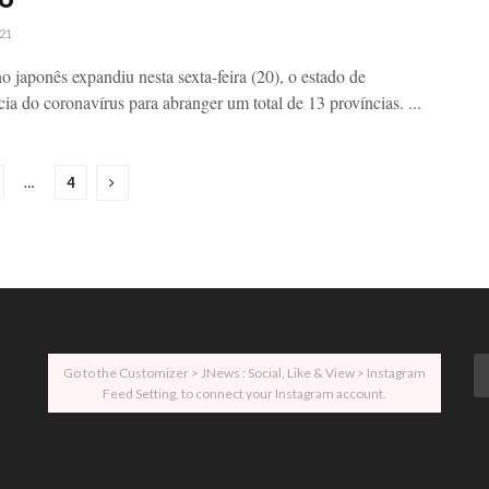
21
o japonês expandiu nesta sexta-feira (20), o estado de
ia do coronavírus para abranger um total de 13 províncias. ...
…
4
Go to the Customizer > JNews : Social, Like & View > Instagram
Feed Setting, to connect your Instagram account.