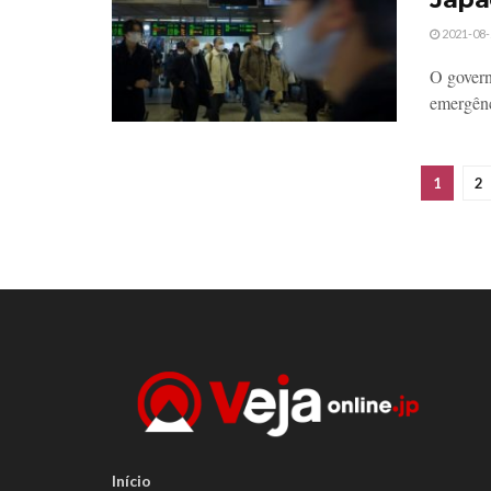
2021-08-
O govern
emergênc
1
2
Início