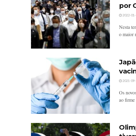
por 
2022-01-
Nesta ter
o maior 
Japã
vaci
2021-09-
Os novos
ao firme
Olim