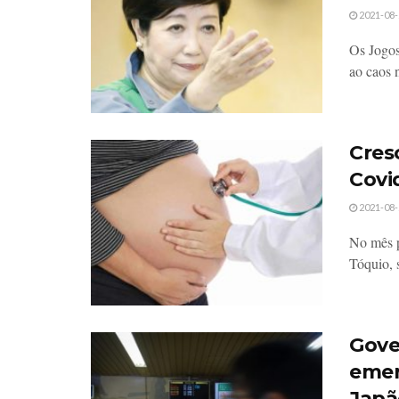
2021-08-
Os Jogos
ao caos 
Cres
Covi
2021-08-
No mês p
Tóquio, 
Gove
emer
Japã