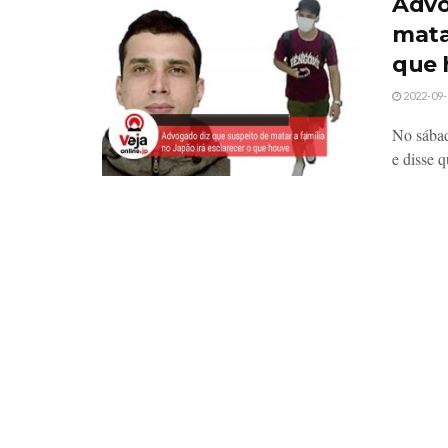
Advo
matar
que 
2022-09-
No sábad
e disse q