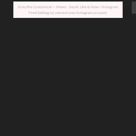
Go to the Customizer > JNews : Social, Like & View > Instagram
Feed Setting, to connect your Instagram account.