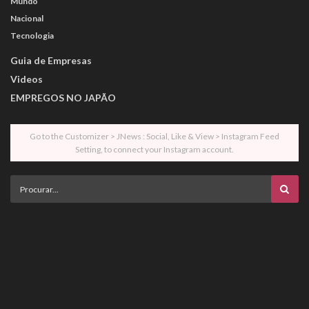
Mundo
Nacional
Tecnologia
Guia de Empresas
Videos
EMPREGOS NO JAPÃO
Go to the Customizer > JNews : Social, Like & View > Instagram Feed
Setting, to connect your Instagram account.