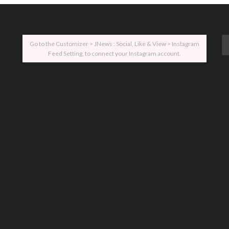
Go to the Customizer > JNews : Social, Like & View > Instagram
Feed Setting, to connect your Instagram account.