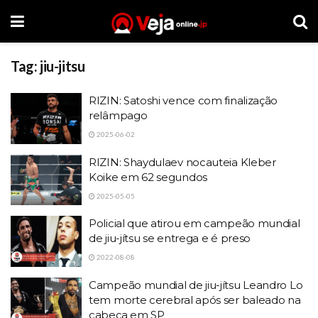
Tag:
jiu-jitsu
RIZIN: Satoshi vence com finalização
relâmpago
2025-06-02
RIZIN: Shaydulaev nocauteia Kleber
Koike em 62 segundos
2025-05-05
Policial que atirou em campeão mundial
de jiu-jítsu se entrega e é preso
2022-08-08
Campeão mundial de jiu-jítsu Leandro Lo
tem morte cerebral após ser baleado na
cabeça em SP