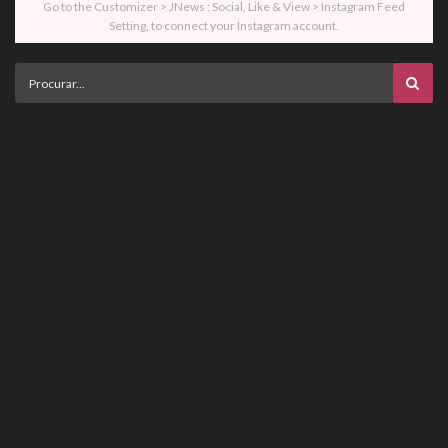
Go to the Customizer > JNews : Social, Like & View > Instagram Feed
Setting, to connect your Instagram account.