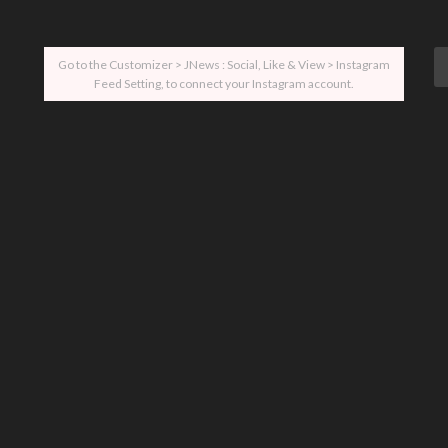
Go to the Customizer > JNews : Social, Like & View > Instagram
Feed Setting, to connect your Instagram account.