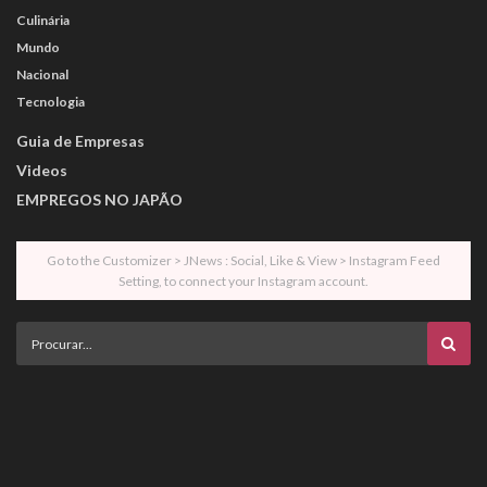
Culinária
Mundo
Nacional
Tecnologia
Guia de Empresas
Videos
EMPREGOS NO JAPÃO
Go to the Customizer > JNews : Social, Like & View > Instagram Feed
Setting, to connect your Instagram account.