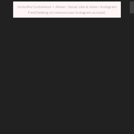
Go to the Customizer > JNews : Social, Like & View > Instagram
Feed Setting, to connect your Instagram account.