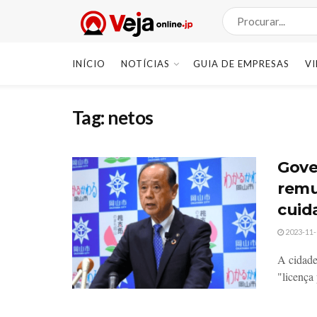
INÍCIO
NOTÍCIAS
GUIA DE EMPRESAS
V
Tag:
netos
Gove
remu
cuid
2023-11-
A cidade
"licença 