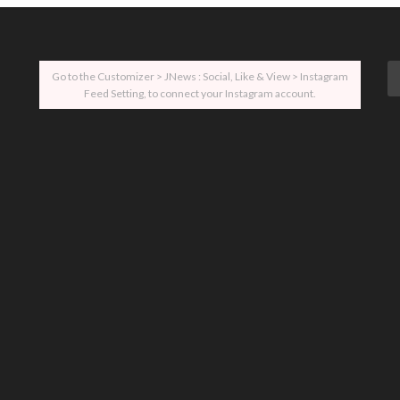
Go to the Customizer > JNews : Social, Like & View > Instagram
Feed Setting, to connect your Instagram account.