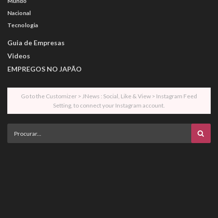
Mundo
Nacional
Tecnologia
Guia de Empresas
Videos
EMPREGOS NO JAPÃO
Go to the Customizer > JNews : Social, Like & View > Instagram Feed
Setting, to connect your Instagram account.