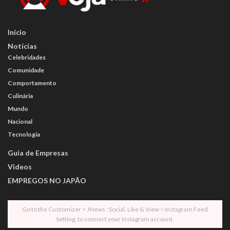
Início
Notícias
Celebridades
Comunidade
Comportamento
Culinária
Mundo
Nacional
Tecnologia
Guia de Empresas
Videos
EMPREGOS NO JAPÃO
Go to the Customizer > JNews : Social, Like & View > Instagram Feed
Setting, to connect your Instagram account.