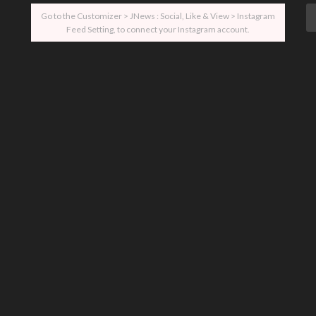
Go to the Customizer > JNews : Social, Like & View > Instagram
Feed Setting, to connect your Instagram account.