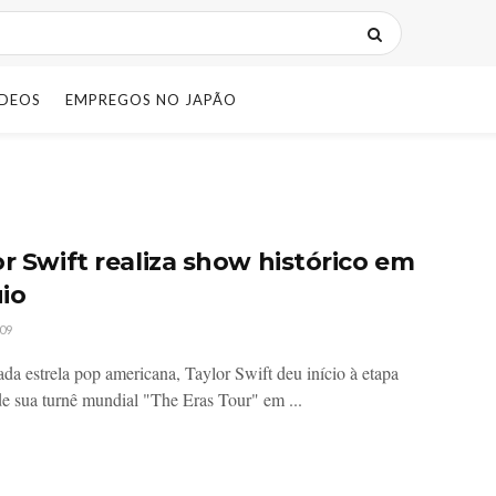
IDEOS
EMPREGOS NO JAPÃO
or Swift realiza show histórico em
io
09
da estrela pop americana, Taylor Swift deu início à etapa
 de sua turnê mundial "The Eras Tour" em ...