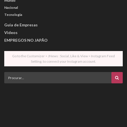
Mundo
Nacional
Tecnologia
Guia de Empresas
Videos
EMPREGOS NO JAPÃO
Go to the Customizer > JNews : Social, Like & View > Instagram Feed
Setting, to connect your Instagram account.