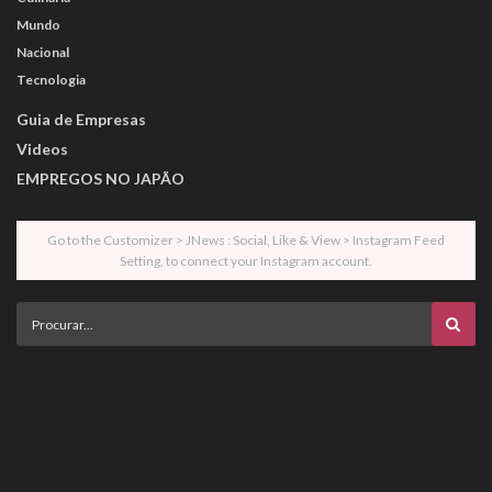
Mundo
Nacional
Tecnologia
Guia de Empresas
Videos
EMPREGOS NO JAPÃO
Go to the Customizer > JNews : Social, Like & View > Instagram Feed
Setting, to connect your Instagram account.