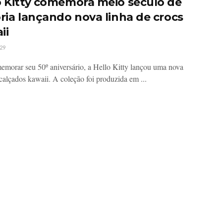
o Kitty comemora meio século de
ória lançando nova linha de crocs
ii
29
emorar seu 50º aniversário, a Hello Kitty lançou uma nova
 calçados kawaii. A coleção foi produzida em ...