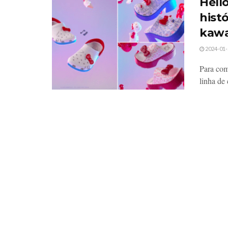
Hell
hist
kawa
2024-01-
Para com
linha de