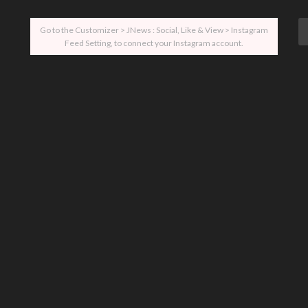
Go to the Customizer > JNews : Social, Like & View > Instagram
Feed Setting, to connect your Instagram account.