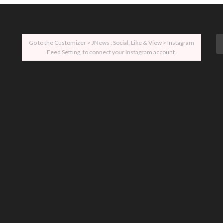
Go to the Customizer > JNews : Social, Like & View > Instagram
Feed Setting, to connect your Instagram account.