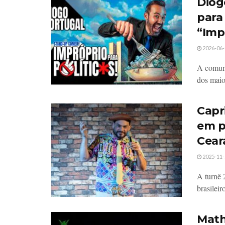
Diog
para
“Impr
2026-06-
A comuni
dos maio
Capr
em p
Cear
2025-11-
A turnê 
brasileir
Math