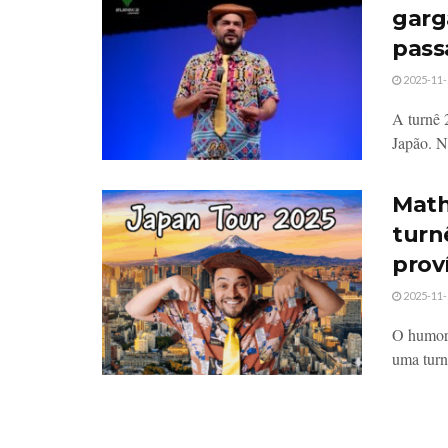
garg
pas
2025-11-
A turnê 
Japão. Ne
Math
turn
prov
2025-11-
O humori
uma turnê