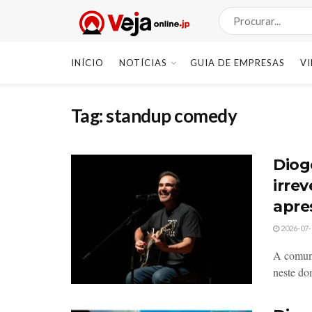
INÍCIO
NOTÍCIAS
GUIA DE EMPRESAS
V
Tag:
standup comedy
Diog
irrev
apre
2026-07-
A comuni
neste do