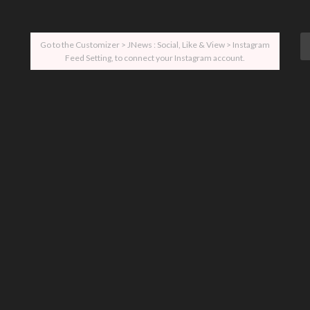
Go to the Customizer > JNews : Social, Like & View > Instagram
Feed Setting, to connect your Instagram account.