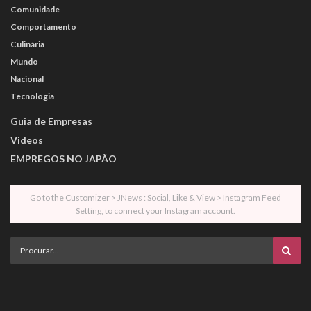
Comunidade
Comportamento
Culinária
Mundo
Nacional
Tecnologia
Guia de Empresas
Videos
EMPREGOS NO JAPÃO
Go to the Customizer > JNews : Social, Like & View > Instagram Feed
Setting, to connect your Instagram account.