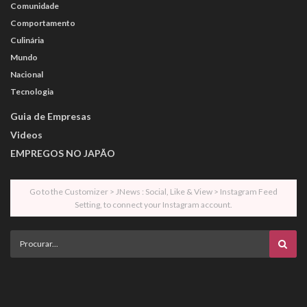
Comunidade
Comportamento
Culinária
Mundo
Nacional
Tecnologia
Guia de Empresas
Videos
EMPREGOS NO JAPÃO
Go to the Customizer > JNews : Social, Like & View > Instagram Feed
Setting, to connect your Instagram account.