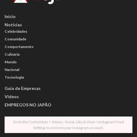
Início
Notícias
Celebridades
Comunidade
Comportamento
Culinária
Mundo
Nacional
Tecnologia
Guia de Empresas
Videos
EMPREGOS NO JAPÃO
Go to the Customizer > JNews : Social, Like & View > Instagram Feed
Setting, to connect your Instagram account.