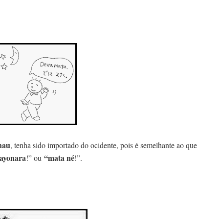
hau
, tenha sido importado do ocidente, pois é semelhante ao que
sayonara
“mata né
!” ou
!”.