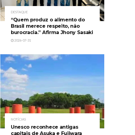
DESTAQUE
“Quem produz o alimento do
Brasil merece respeito, não
burocracia.” Afirma Jhony Sasaki
2026-07-31
NOTÍCIAS
Unesco reconhece antigas
capitais de Asuka e Fujiwara