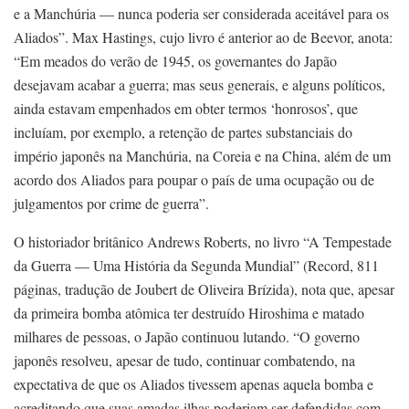
e a Manchúria — nunca poderia ser considerada aceitável para os
Aliados”. Max Hastings, cujo livro é anterior ao de Beevor, anota:
“Em meados do verão de 1945, os governantes do Japão
desejavam acabar a guerra; mas seus generais, e alguns políticos,
ainda estavam empenhados em obter termos ‘honrosos’, que
incluíam, por exemplo, a retenção de partes substanciais do
império japonês na Manchúria, na Coreia e na China, além de um
acordo dos Aliados para poupar o país de uma ocupação ou de
julgamentos por crime de guerra”.
O historiador britânico Andrews Roberts, no livro “A Tempestade
da Guerra — Uma História da Segunda Mundial” (Record, 811
páginas, tradução de Joubert de Oliveira Brízida), nota que, apesar
da primeira bomba atômica ter destruído Hiroshima e matado
milhares de pessoas, o Japão continuou lutando. “O governo
japonês resolveu, apesar de tudo, continuar combatendo, na
expectativa de que os Aliados tivessem apenas aquela bomba e
acreditando que suas amadas ilhas poderiam ser defendidas com