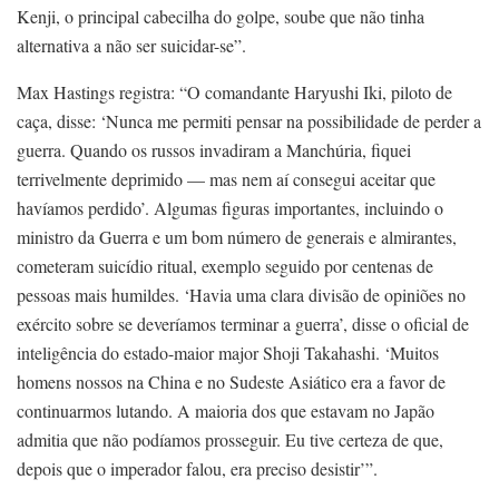
Kenji, o principal cabecilha do golpe, soube que não tinha
alternativa a não ser suicidar-se”.
Max Hastings registra: “O comandante Haryushi Iki, piloto de
caça, disse: ‘Nunca me permiti pensar na possibilidade de perder a
guerra. Quando os russos invadiram a Manchúria, fiquei
terrivelmente deprimido — mas nem aí consegui aceitar que
havíamos perdido’. Algumas figuras importantes, incluindo o
ministro da Guerra e um bom número de generais e almirantes,
cometeram suicídio ritual, exemplo seguido por centenas de
pessoas mais humildes. ‘Havia uma clara divisão de opiniões no
exército sobre se deveríamos terminar a guerra’, disse o oficial de
inteligência do estado-maior major Shoji Takahashi. ‘Muitos
homens nossos na China e no Sudeste Asiático era a favor de
continuarmos lutando. A maioria dos que estavam no Japão
admitia que não podíamos prosseguir. Eu tive certeza de que,
depois que o imperador falou, era preciso desistir’”.