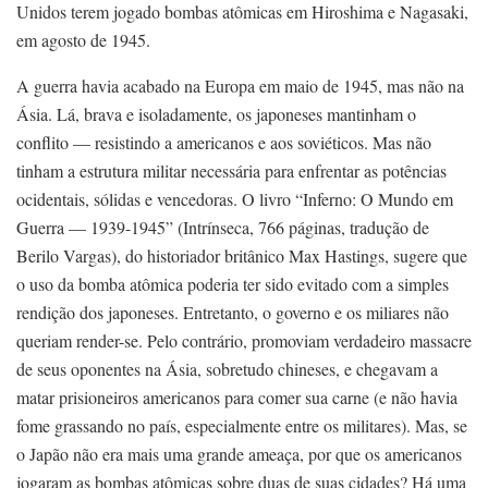
Unidos terem jogado bombas atômicas em Hiroshima e Nagasaki,
em agosto de 1945.
A guerra havia acabado na Europa em maio de 1945, mas não na
Ásia. Lá, brava e isoladamente, os japoneses mantinham o
conflito — resistindo a americanos e aos soviéticos. Mas não
tinham a estrutura militar necessária para enfrentar as potências
ocidentais, sólidas e vencedoras. O livro “Inferno: O Mundo em
Guerra — 1939-1945” (Intrínseca, 766 páginas, tradução de
Berilo Vargas), do historiador britânico Max Hastings, sugere que
o uso da bomba atômica poderia ter sido evitado com a simples
rendição dos japoneses. Entretanto, o governo e os miliares não
queriam render-se. Pelo contrário, promoviam verdadeiro massacre
de seus oponentes na Ásia, sobretudo chineses, e chegavam a
matar prisioneiros americanos para comer sua carne (e não havia
fome grassando no país, especialmente entre os militares). Mas, se
o Japão não era mais uma grande ameaça, por que os americanos
jogaram as bombas atômicas sobre duas de suas cidades? Há uma