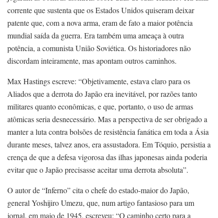
corrente que sustenta que os Estados Unidos quiseram deixar
patente que, com a nova arma, eram de fato a maior potência
mundial saída da guerra. Era também uma ameaça à outra
potência, a comunista União Soviética. Os historiadores não
discordam inteiramente, mas apontam outros caminhos.
Max Hastings escreve: “Objetivamente, estava claro para os
Aliados que a derrota do Japão era inevitável, por razões tanto
militares quanto econômicas, e que, portanto, o uso de armas
atômicas seria desnecessário. Mas a perspectiva de ser obrigado a
manter a luta contra bolsões de resistência fanática em toda a Ásia
durante meses, talvez anos, era assustadora. Em Tóquio, persistia a
crença de que a defesa vigorosa das ilhas japonesas ainda poderia
evitar que o Japão precisasse aceitar uma derrota absoluta”.
O autor de “Inferno” cita o chefe do estado-maior do Japão,
general Yoshijiro Umezu, que, num artigo fantasioso para um
jornal, em maio de 1945, escreveu: “O caminho certo para a