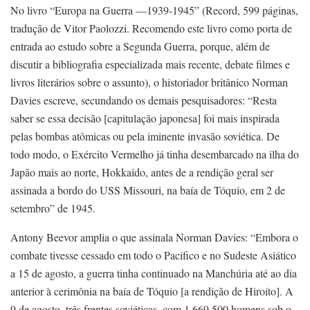
No livro “Europa na Guerra —1939-1945” (Record, 599 páginas,
tradução de Vitor Paolozzi. Recomendo este livro como porta de
entrada ao estudo sobre a Segunda Guerra, porque, além de
discutir a bibliografia especializada mais recente, debate filmes e
livros literários sobre o assunto), o historiador britânico Norman
Davies escreve, secundando os demais pesquisadores: “Resta
saber se essa decisão [capitulação japonesa] foi mais inspirada
pelas bombas atômicas ou pela iminente invasão soviética. De
todo modo, o Exército Vermelho já tinha desembarcado na ilha do
Japão mais ao norte, Hokkaido, antes de a rendição geral ser
assinada a bordo do USS Missouri, na baía de Tóquio, em 2 de
setembro” de 1945.
Antony Beevor amplia o que assinala Norman Davies: “Embora o
combate tivesse cessado em todo o Pacífico e no Sudeste Asiático
a 15 de agosto, a guerra tinha continuado na Manchúria até ao dia
anterior à cerimônia na baía de Tóquio [a rendição de Hiroíto]. A
9 de agosto, três frentes soviéticas, com 1.669.500 homens sob o