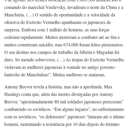
comando do marechal Vasilevsky, invadiram o norte da China e a
Manchúria. (…) O sentido de oportunidade e a velocidade da
ofensiva do Exército Vermelho apanharam os japoneses de
surpresa. Embora com 1 milhão de homens, as suas forças
cederam rapidamente. Muitos morreram a combater até ao fim e
muitos cometeram suicídio, mas 674.000 foram feitos prisioneiros.
O seu destino nos campos de trabalho da Sibéria e Magadan foi
duro. Só metade sobreviveu. (…) As tropas do Exército Vermelho
violavam as mulheres japonesas à vontade no antigo governo-
fantoche de Manchukuo”. Muitas mulheres se mataram.
Antony Beevor revela a história, mas não a aprofunda. Max
Hastings conta que, além das mortes divulgadas por Antony
Beevor, “aproximadamente 80 mil soldados japoneses pereceram”
combatendo os soviéticos. “Em alguns lugares”, no enfrentamento
com os soviéticos, “os defensores” japoneses “lutaram até o último
homem, sustentando a resistência por 10 dias depois do término