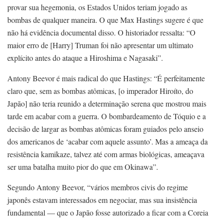
provar sua hegemonia, os Estados Unidos teriam jogado as
bombas de qualquer maneira. O que Max Hastings sugere é que
não há evidência documental disso. O historiador ressalta: “O
maior erro de [Harry] Truman foi não apresentar um ultimato
explícito antes do ataque a Hiroshima e Nagasaki”.
Antony Beevor é mais radical do que Hastings: “É perfeitamente
claro que, sem as bombas atômicas, [o imperador Hiroíto, do
Japão] não teria reunido a determinação serena que mostrou mais
tarde em acabar com a guerra. O bombardeamento de Tóquio e a
decisão de largar as bombas atômicas foram guiados pelo anseio
dos americanos de ‘acabar com aquele assunto’. Mas a ameaça da
resistência kamikaze, talvez até com armas biológicas, ameaçava
ser uma batalha muito pior do que em Okinawa”.
Segundo Antony Beevor, “vários membros civis do regime
japonês estavam interessados em negociar, mas sua insistência
fundamental — que o Japão fosse autorizado a ficar com a Coreia