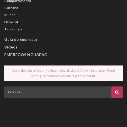
Comportamento
Culinária
Mundo
Nacional
Tecnologia
Guia de Empresas
Videos
EMPREGOS NO JAPÃO
Go to the Customizer > JNews : Social, Like & View > Instagram Feed
Setting, to connect your Instagram account.