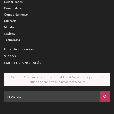
Celebridades
Comunidade
Comportamento
Culinária
Mundo
Nacional
Tecnologia
Guia de Empresas
Videos
EMPREGOS NO JAPÃO
Go to the Customizer > JNews : Social, Like & View > Instagram Feed
Setting, to connect your Instagram account.