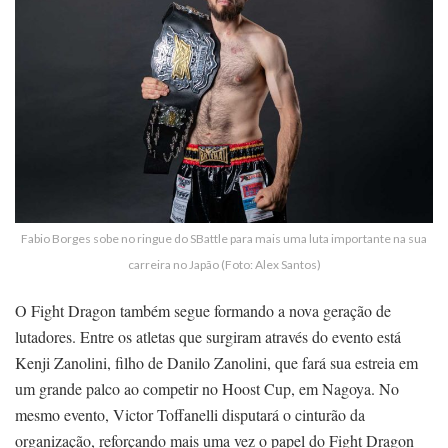
Fabio Borges sobe no ringue do SBattle para mais uma luta importante na sua
carreira no Japão (Foto: Alex Santos)
O Fight Dragon também segue formando a nova geração de
lutadores. Entre os atletas que surgiram através do evento está
Kenji Zanolini, filho de Danilo Zanolini, que fará sua estreia em
um grande palco ao competir no Hoost Cup, em Nagoya. No
mesmo evento, Victor Toffanelli disputará o cinturão da
organização, reforçando mais uma vez o papel do Fight Dragon