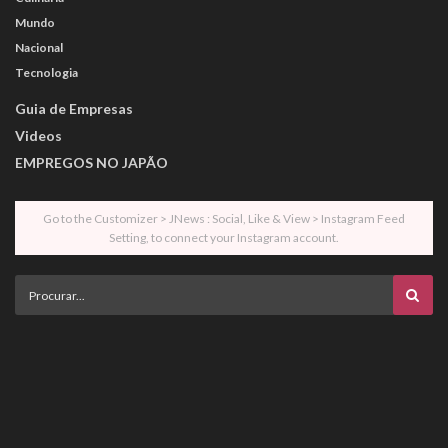
Mundo
Nacional
Tecnologia
Guia de Empresas
Videos
EMPREGOS NO JAPÃO
Go to the Customizer > JNews : Social, Like & View > Instagram Feed
Setting, to connect your Instagram account.