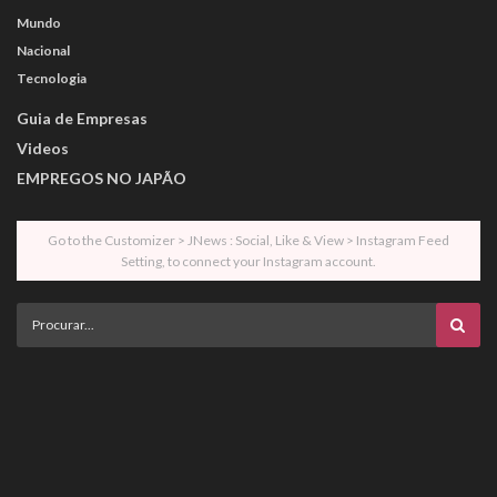
Mundo
Nacional
Tecnologia
Guia de Empresas
Videos
EMPREGOS NO JAPÃO
Go to the Customizer > JNews : Social, Like & View > Instagram Feed
Setting, to connect your Instagram account.